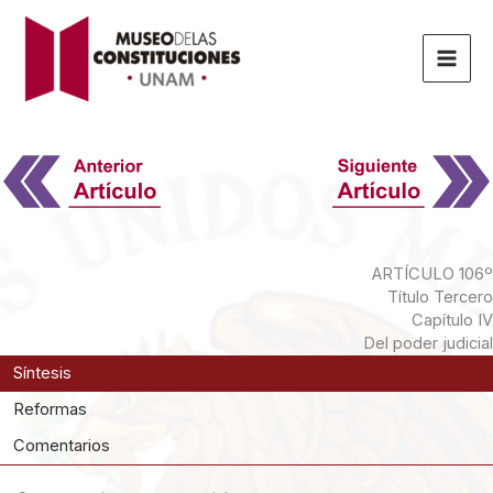
Ir
al
contenido
ARTÍCULO 106º
Título Tercero
Capítulo IV
Del poder judicial
Síntesis
Reformas
Comentarios